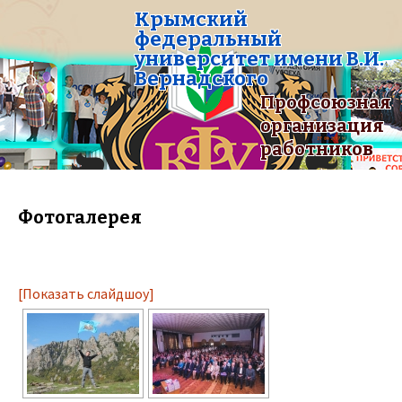
Крымский
федеральный
университет имени В.И.
Вернадского
Профсоюзная
организация
работников
Фотогалерея
[Показать слайдшоу]