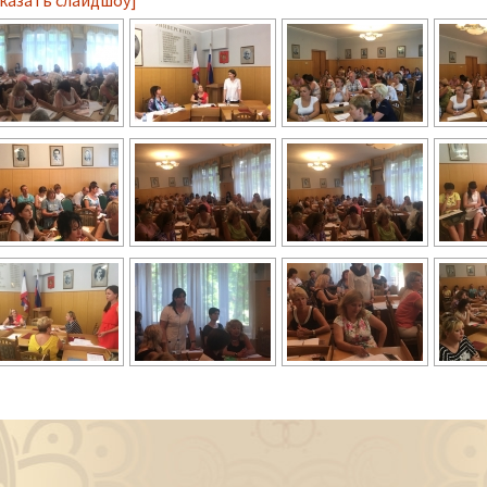
казать слайдшоу]