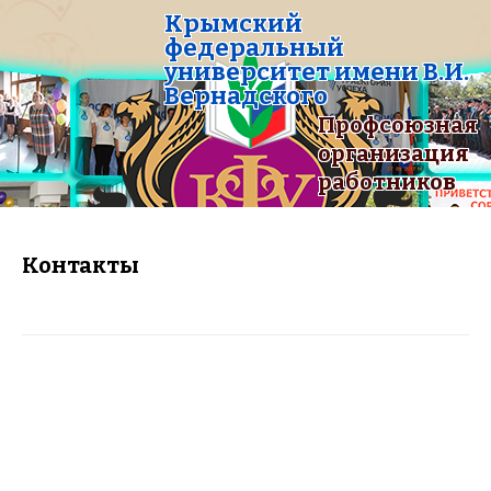
Крымский
федеральный
университет имени В.И.
Вернадского
Профсоюзная
организация
работников
Контакты