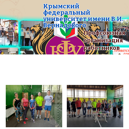
Крымский
федеральный
университет имени В.И.
Вернадского
Профсоюзная
организация
работников