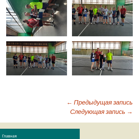
←
Предыдущая запись
Следующая запись
→
Навигация
по
Главная