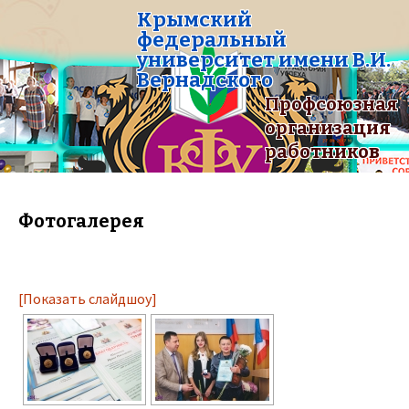
Крымский
федеральный
университет имени В.И.
Вернадского
Профсоюзная
организация
работников
Фотогалерея
[Показать слайдшоу]