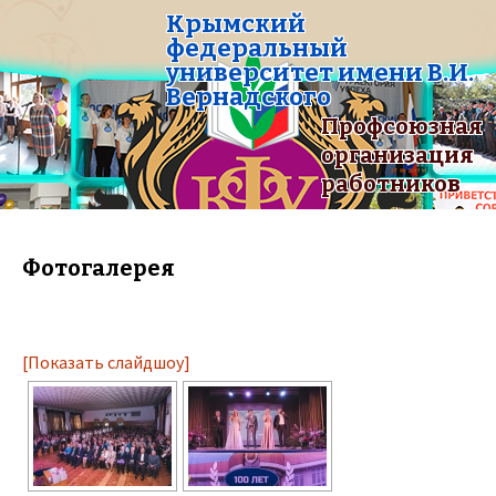
Крымский
федеральный
университет имени В.И.
Вернадского
Профсоюзная
организация
работников
Фотогалерея
[Показать слайдшоу]