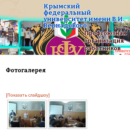
Крымский
федеральный
университет имени В.И.
Вернадского
Профсоюзная
организация
работников
Фотогалерея
[Показать слайдшоу]