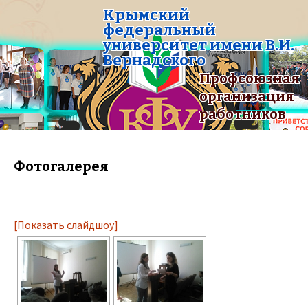
Крымский
федеральный
университет имени В.И.
Вернадского
Профсоюзная
организация
работников
Фотогалерея
[Показать слайдшоу]