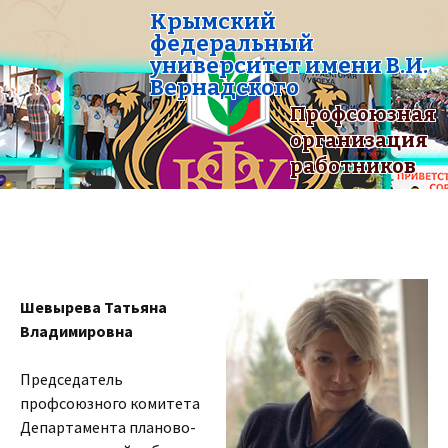
Крымский
федеральный
университет имени В.И.
Вернадского
Профсоюзная
организация
работников
Шевырева Татьяна
Владимировна
Председатель
профсоюзного комитета
Департамента планово-