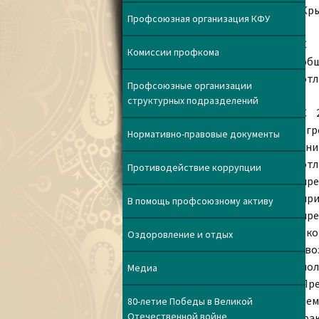
Кры
Профсоюзная организация КФУ
С 
Комиссии профкома
общ
отл
Профсоюзные организации
структурных подразделений
С 
аг
Нормативно-правовые документы
уни
отл
Противодействие коррупции
пр
пр
В помощь профсоюзному активу
пре
эко
Оздоровление и отдых
(во
пол
Медиа
Пре
чем
80-летие Победы в Великой
Отечественной войне
фак