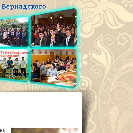
 Вернадского
она