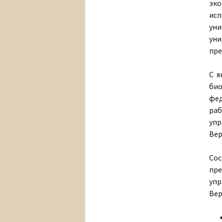
эко
ис
ун
уни
пре
С я
би
фед
ра
упр
Вер
Сос
пр
упр
Вер