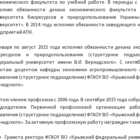
номического факультета по учебной работе. В периоды с 2
полнял обязанности декана экономического факультет
иверситета биоресурсов и природопользования Украины
верситет». В 2014 году исполнял обязанности заведующего
дприятий АПК.
нваря по август 2015 года исполнял обязанности декана э
оресурсов и природопользования (структурное подр
еральный университет имени В.И. Вернадского». С сентя
ботаю доцентом кафедры экономики агропромышленного к
авления (структурное подразделение) ФГАОУ ВО «Крымский ф
надского».
тою членом профсоюза с 2006 года. В сентябре 2015 года соб
едседателем Первичной профсоюзной организации раб
авления (структурное подразделение) ФГАОУ ВО «Крымский ф
надского». За активную профсоюзную работу награжден таки
Грамота ректора ФГАОУ ВО «Крымский федеральный универ