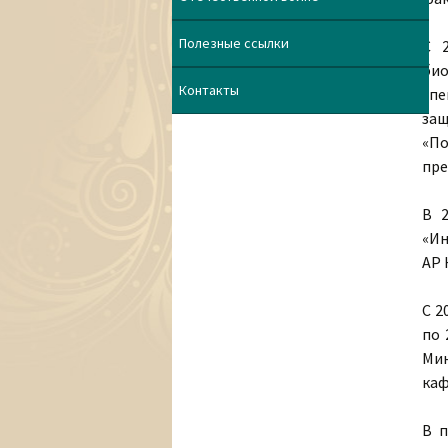
Полезные ссылки
С 
био
Контакты
спе
защ
«П
пре
В 
«Ин
АР 
С 2
по 
Мин
каф
В п