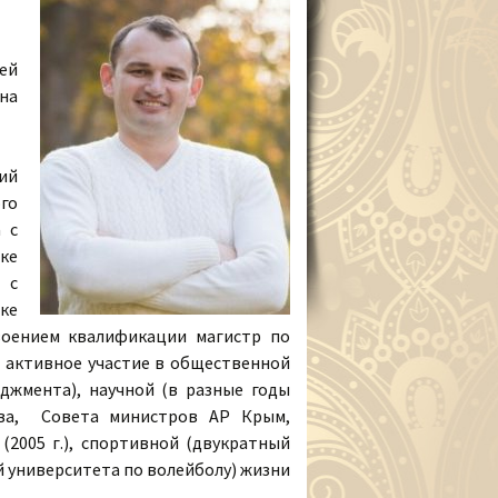
ей
на
ий
го
 с
ке
 с
ке
своением квалификации магистр по
л активное участие в общественной
джмента), научной (в разные годы
нова, Совета министров АР Крым,
(2005 г.), спортивной (двукратный
й университета по волейболу) жизни