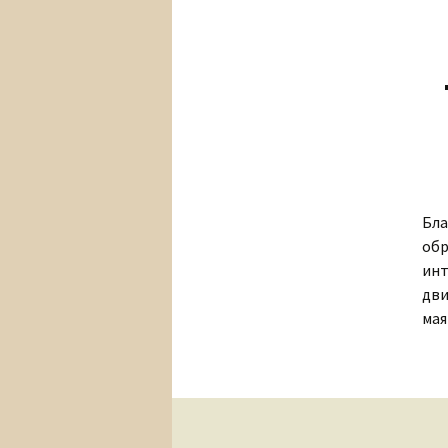
Бла
обр
инт
дви
мая