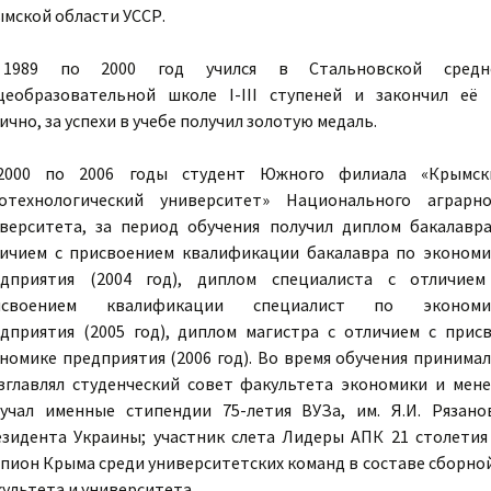
мской области УССР.
1989 по 2000 год учился в Стальновской средн
еобразовательной школе I-III ступеней и закончил её 
ично, за успехи в учебе получил золотую медаль.
2000 по 2006 годы студент Южного филиала «Крымск
ротехнологический университет» Национального аграрно
верситета, за период обучения получил диплом бакалавра
ичием с присвоением квалификации бакалавра по экономи
едприятия (2004 год), диплом специалиста с отличием
исвоением квалификации специалист по экономи
дприятия (2005 год), диплом магистра с отличием с при
номике предприятия (2006 год). Во время обучения принима
зглавлял студенческий совет факультета экономики и мене
учал именные стипендии 75-летия ВУЗа, им. Я.И. Ряза
зидента Украины; участник слета Лидеры АПК 21 столетия 
пион Крыма среди университетских команд в составе сборно
ультета и университета.