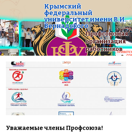
Крымский
федеральный
университет имени В.И.
Вернадского
Профсоюзная
организация
работников
Уважаемые члены Профсоюза!