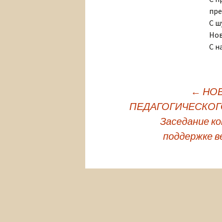
пре
С ш
Нов
С н
←
НОВ
ПЕДАГОГИЧЕСКОГ
Навигация
Заседание к
поддержке 
по
записям