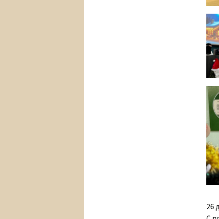
26 
С п