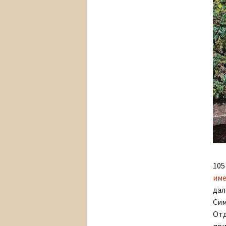
105
име
дал
Сим
Отд