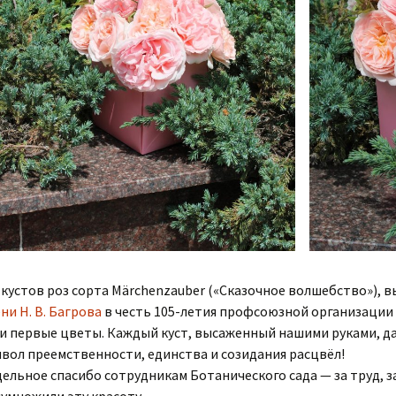
 кустов роз сорта Märchenzauber («Сказочное волшебство»), 
ни Н. В. Багрова
в честь 105-летия профсоюзной организации 
и первые цветы. Каждый куст, высаженный нашими руками, да
вол преемственности, единства и созидания расцвёл!
ельное спасибо сотрудникам Ботанического сада — за труд, за