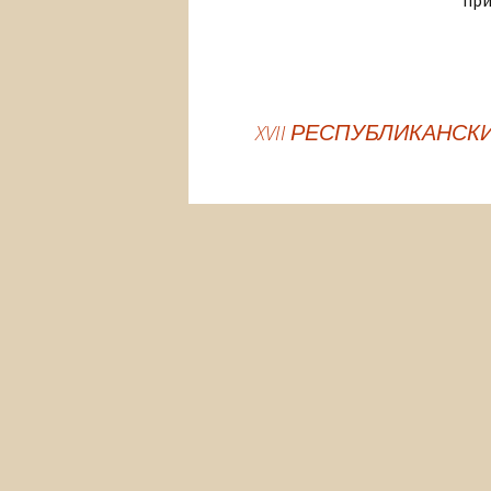
при
XVII РЕСПУБЛИКАНС
Навигация
по
записям