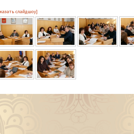
казать слайдшоу]