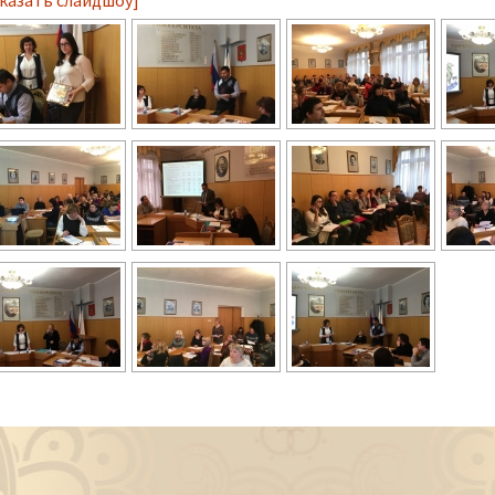
казать слайдшоу]