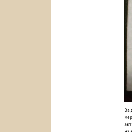
За 
мер
акт
нац