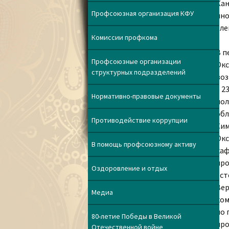
Кан
Профсоюзная организация КФУ
ино
чле
Комиссии профкома
В п
Профсоюзные организации
Окс
структурных подразделений
воз
а 2
Нормативно-правовые документы
пол
обл
Противодействие коррупции
Сим
Окс
В помощь профсоюзному активу
каф
про
Оздоровление и отдых
ест
Вер
Медиа
ком
по 
80-летие Победы в Великой
про
Отечественной войне