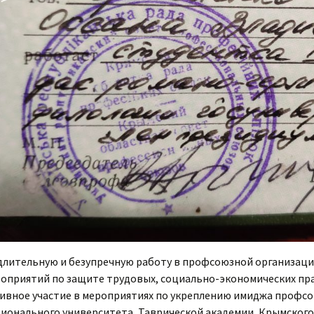
длительную и безупречную работу в профсоюзной организации
оприятий по защите трудовых, социально-экономических пра
ивное участие в мероприятиях по укреплению имиджа профс
ионального университета, Таврической академии, Крымского