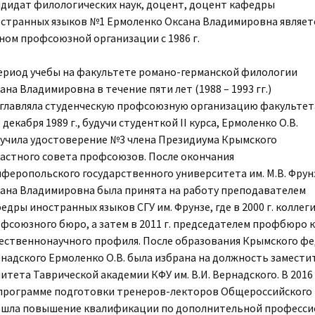
дидат филологических наук, доцент, доцент кафедры
странных языков №1 Ермоленко Оксана Владимировна являет
ном профсоюзной организации с 1986 г.
ериод учебы на факультете романо-германской филологии
ана Владимировна в течение пяти лет (1988 – 1993 гг.)
главляла студенческую профсоюзную организацию факультет
3 декабря 1989 г., будучи студенткой II курса, Ермоленко О.В.
учила удостоверение №3 члена Президиума Крымского
астного совета профсоюзов. После окончания
феропольского государственного университета им. М.В. Фрун
ана Владимировна была принята на работу преподавателем
едры иностранных языков СГУ им. Фрунзе, где в 2000 г. колле
фсоюзного бюро, а затем в 2011 г. председателем профбюро
ественнонаучного профиля. После образования Крымского фед
надского Ермоленко О.В. была избрана на должность замест
итета Таврической академии КФУ им. В.И. Вернадского. В 2016
программе подготовки тренеров-лекторов Общероссийского П
шла повышение квалификации по дополнительной професси