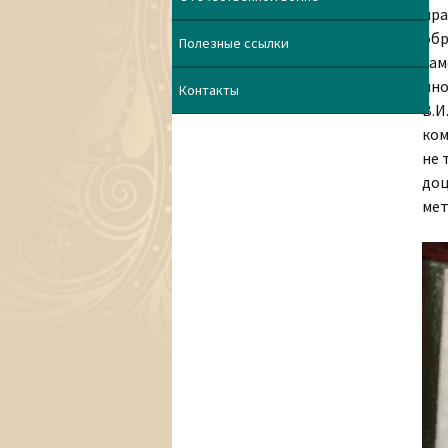
пра
обр
Полезные ссылки
зам
ино
Контакты
В.И
ком
не 
доц
мет