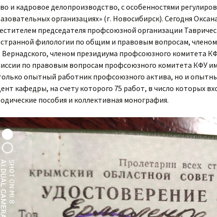
во и кадровое делопроизводство, с особенностями регулиро
азовательных организациях» (г. Новосибирск). Сегодня Оксан
естителем председателя профсоюзной организации Тавричес
странной филологии по общим и правовым вопросам, членом
. Вернадского, членом президиума профсоюзного комитета КФУ
иссии по правовым вопросам профсоюзного комитета КФУ им. В
только опытный работник профсоюзного актива, но и опытн
ент кафедры, на счету которого 75 работ, в число которых вх
одические пособия и коллективная монография.