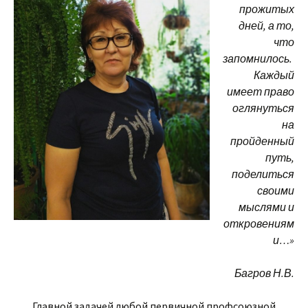
прожитых
дней, а то,
что
запомнилось.
Каждый
имеет право
оглянуться
на
пройденный
путь,
поделиться
своими
мыслями и
откровениям
и…»
Багров Н.В.
Главной задачей любой первичной профсоюзной