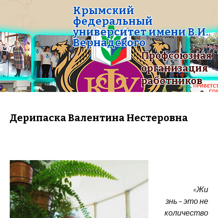
Крымский
федеральный
университет имени В.И.
Вернадского
Профсоюзная
организация
работников
Дерипаска Валентина Нестеровна
«
Жи
знь – это не
количество